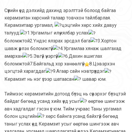
Сүүлийн үед дэлхийд дахинд эрэлттэй болоод байгаа
керамзитан хөрсний талаар товчхон тайлбарлая.
Керамзитаар ургамал,
цэцгийн хөрс хийх давуу
талууд:
1.Ургамлыг илүү хялбар услах
боломжтой2.Үндэс ялзрах эрсдэл бага
3.Хортон
шавж үүрлэх боломжгүй
4.Ургамлаа хянаж шалгахад
амархан
5.Эвгүй үнэргүй
6.Дахин ашиглах
боломжтой7.Байгальд хор хөнөөлгүй
8.Цэвэрхэн
цэгцтэй харагддаг
9.Агаар сайн нэвтрүүлдэг
Керамзит нь нэг үгээр шатаасан
шавар юм.
Тиймээс керамзитийн дотоод бүтэц нь сүвэрхэг бүтэцтэй
байдаг бөгөөд усанд хийх үед усыг
өөртөө шингээж
авч хадгалдаг гэсэн үг юм. Тийм учраас Таны ургамал
болон цэцгийн
хөрс байнга усанд байхгүй бөгөөд
таныг услах үед Керамзит усыг өөртөө шингээж авч
хадгалан, ургамал шаардлагатай үедээ Керамзитнаасаа