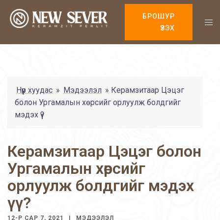
БРОШУР
ҮЗЭХ
Нүүр хуудас
»
Мэдээлэл
»
Керамзитаар Цэцэг
болон Ургамалын хөрсийг орлуулж болдгийг
мэдэх үү?
Керамзитаар Цэцэг болон
Ургамалын хөрсийг
орлуулж болдгийг мэдэх
үү?
12-Р САР 7, 2021
МЭДЭЭЛЭЛ