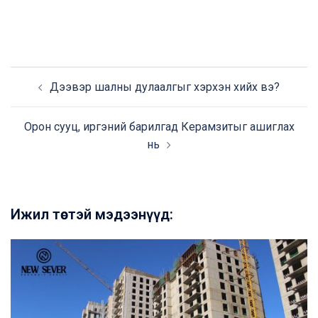
Дээвэр шалны дулаалгыг хэрхэн хийх вэ?
Орон сууц, иргэний барилгад Керамзитыг ашиглах
нь
Ижил төстэй мэдээнүүд: