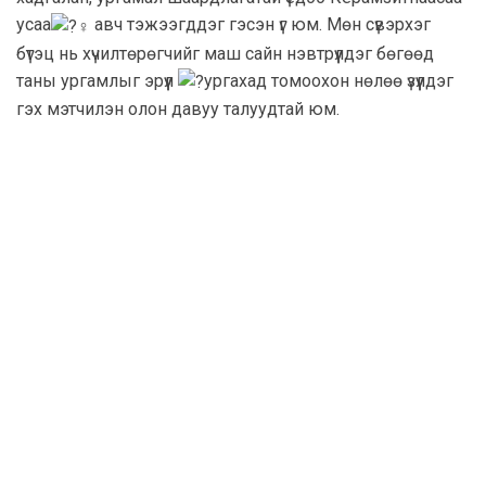
усаа
авч тэжээгддэг гэсэн үг юм. Мөн сүвэрхэг
бүтэц нь хүчилтөрөгчийг маш сайн нэвтрүүлдэг бөгөөд
таны ургамлыг эрүүл
ургахад томоохон нөлөө үзүүлдэг
гэх мэтчилэн олон давуу талуудтай юм.