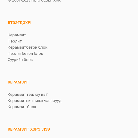
© 2007-2023 НЬЮ СЕВЕР ХХК
БҮТЭЭГДЭХҮҮН
Керамзит
Перлит
Керамзитбетон блок
Перлитбетон блок
Суурийн блок
КЕРАМЗИТ
Керамзит гэж юу вэ?
Керамзитны шинж чанарууд
Керамзит блок
КЕРАМЗИТ ХЭРЭГЛЭЭ