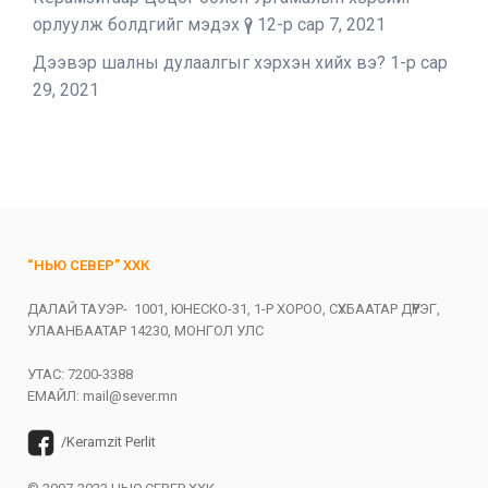
орлуулж болдгийг мэдэх үү?
12-р сар 7, 2021
Дээвэр шалны дулаалгыг хэрхэн хийх вэ?
1-р сар
29, 2021
“НЬЮ СЕВЕР” ХХК
ДАЛАЙ ТАУЭР- 1001, ЮНЕСКО-31, 1-Р ХОРОО, СҮХБААТАР ДҮҮРЭГ,
УЛААНБААТАР 14230, МОНГОЛ УЛС
УТАС: 7200-3388
ЕМАЙЛ:
mail@sever.mn
/Keramzit Perlit