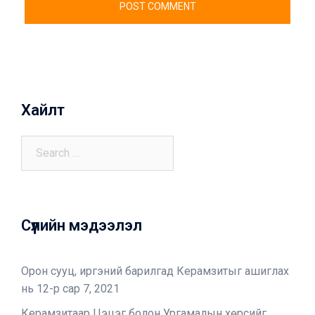
Хайлт
Сүүлийн мэдээлэл
Орон сууц, иргэний барилгад Керамзитыг ашиглах
нь
12-р сар 7, 2021
Керамзитаар Цэцэг болон Ургамалын хөрсийг