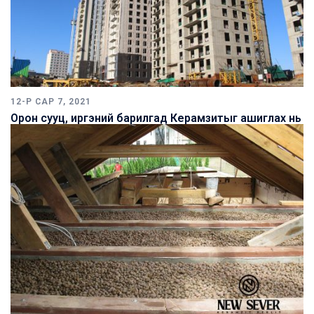
12-Р САР 7, 2021
Орон сууц, иргэний барилгад Керамзитыг ашиглах нь