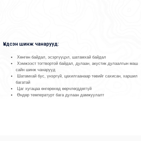
Үндсэн шинж чанарууд:
Хөнгөн байдал, эсэргүүцэл, шатамхай байдал
Хэмжээст тогтвортой байдал, дулаан, акустик дулаалгын маш
сайн шинж чанарууд
Шатамхай бус, үнэргүй, цахилгаанаар төвийг сахисан, харшил
багатай
Цаг хугацаа өнгөрөхөд өөрчлөгддөггүй
Өндөр температурт бага дулаан дамжуулалт