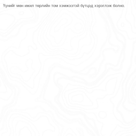
Үүнийг мөн ижил төрлийн том хэмжээтэй бүтцэд хэрэглэж болно.