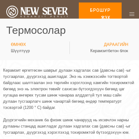
БРОШУР
ҮЗЭХ
Термосолар
ӨМНӨХ
ДАРААГИЙН
Шүүлтүүр
Керамзитбетон блок
Керамзит өргөтгөсөн шаврыг дулаан хадгалах сав (давсны сав) -ыг
тусгаарлах, дүүргэхэд ашигладаг. Энэ нь хэмжээсийн тогтвортой
байдлаас шалтгаалан энэ төрлийн хэрэглээнд хамгийн тохиромжтой
бөгөөд энэ нь электрон төвийг сахисан бүтээгдэхүүн бөгөөд цаг
хугацаа өнгөрөх тусам шинж чанараа алддаггүй тул маш сайн
дулаан тусгаарлагч шинж чанартай бөгөөд өндөр температурт
тэсвэртэй (1200 ° C) байдаг.
Дүүргэгчийн механик ба физик шинж чанарууд нь ихэвчлэн нарны
дулааны станцад ашигладаг дулаан хадгалах сав (давсны сав) -ыг
тусгаарлах, дүүргэхэд хэрэглэхэд тохиромжтой бүтээгдэхүүн юм.