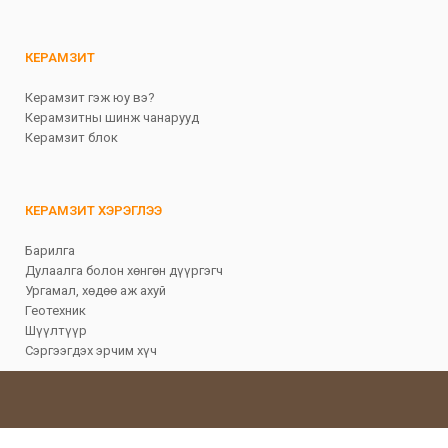
КЕРАМЗИТ
Керамзит гэж юу вэ?
Керамзитны шинж чанарууд
Керамзит блок
КЕРАМЗИТ ХЭРЭГЛЭЭ
Барилга
Дулаалга болон хөнгөн дүүргэгч
Ургамал, хөдөө аж ахуй
Геотехник
Шүүлтүүр
Сэргээгдэх эрчим хүч