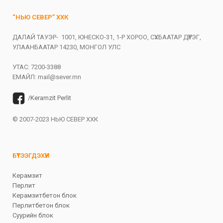
“НЬЮ СЕВЕР” ХХК
ДАЛАЙ ТАУЭР- 1001, ЮНЕСКО-31, 1-Р ХОРОО, СҮХБААТАР ДҮҮРЭГ,
УЛААНБААТАР 14230, МОНГОЛ УЛС
УТАС: 7200-3388
ЕМАЙЛ:
mail@sever.mn
/Keramzit Perlit
© 2007-2023 НЬЮ СЕВЕР ХХК
БҮТЭЭГДЭХҮҮН
Керамзит
Перлит
Керамзитбетон блок
Перлитбетон блок
Суурийн блок