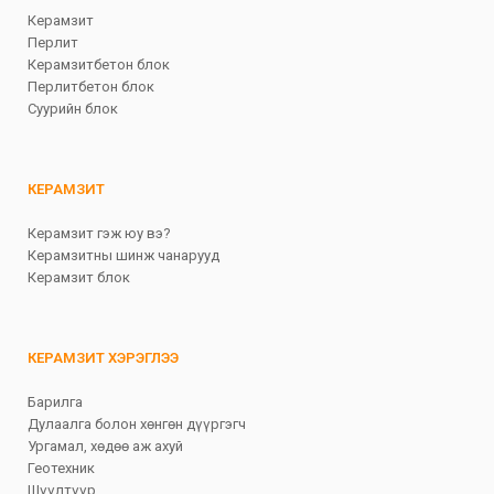
Керамзит
Перлит
Керамзитбетон блок
Перлитбетон блок
Суурийн блок
КЕРАМЗИТ
Керамзит гэж юу вэ?
Керамзитны шинж чанарууд
Керамзит блок
КЕРАМЗИТ ХЭРЭГЛЭЭ
Барилга
Дулаалга болон хөнгөн дүүргэгч
Ургамал, хөдөө аж ахуй
Геотехник
Шүүлтүүр