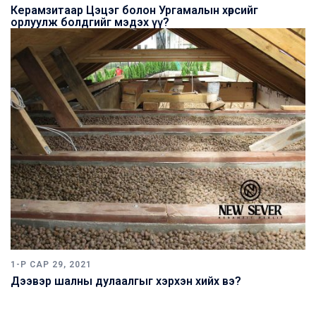
Керамзитаар Цэцэг болон Ургамалын хөрсийг
орлуулж болдгийг мэдэх үү?
1-Р САР 29, 2021
Дээвэр шалны дулаалгыг хэрхэн хийх вэ?