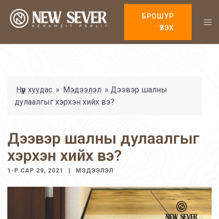
БРОШУР
ҮЗЭХ
Нүүр хуудас
»
Мэдээлэл
»
Дээвэр шалны
дулаалгыг хэрхэн хийх вэ?
Дээвэр шалны дулаалгыг
хэрхэн хийх вэ?
1-Р САР 29, 2021
МЭДЭЭЛЭЛ