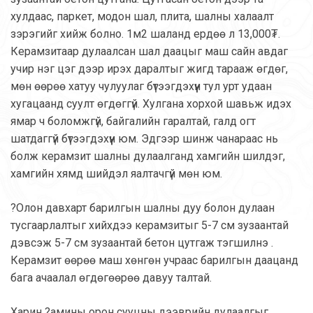
хулдаас, паркет, модон шал, плита, шалны халаалт
зэрэгийг хийж болно. 1м2 шаланд ердөө л 13,000₮.
Керамзитаар дулаалсан шал даацыг маш сайн авдаг
учир нэг цэг дээр ирэх даралтыг жигд тарааж өгдөг,
мөн өөрөө хатуу чулуулаг бүтээгдэхүүн тул урт удаан
хугацаанд суулт өгдөггүй. Хулгана хорхой шавьж идэх
ямар ч боломжгүй, байгалийн гаралтай, галд огт
шатдаггүй бүтээгдэхүүн юм. Эдгээр шинж чанараас нь
болж керамзит шалны дулаалганд хамгийн шилдэг,
хамгийн хямд шийдэл яалтачгүй мөн юм.
?Олон давхарт барилгын шалны дуу болон дулаан
тусгаарлалтыг хийхдээ керамзитыг 5-7 см зузаантай
дэвсэж 5-7 см зузаантай бетон цутгаж тэгшилнэ .
Керамзит өөрөө маш хөнгөн учраас барилгын даацанд
бага ачаалал өгдөгөөрөө давуу талтай.
Харин ?амины орон сууцны дээврийн дулаалгыг