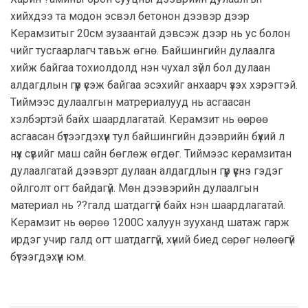
хийхдээ та модон эсвэл бетонон дээвэр дээр
Керамзитыг 20см зузаантай дэвсэж дээр нь ус болон
чийг тусгаарлагч тавьж өгнө. Байшингийн дулаалга
хийж байгаа тохиолдолд нэн чухал зүйл бол дулаан
алдагдлын гүүр үсэж байгаа эсэхийг анхаарч үзэх хэрэгтэй.
Тиймээс дулаалгын матрериалууд нь асгаасан
хэлбэртэй байх шаардлагатай. Керамзит нь өөрөө
асгаасан бүтээгдэхүүн тул байшингийн дээврийн бүхий л
нүх сүвийг маш сайн бөглөж өгдөг. Тиймээс керамзитан
дулаалгатай дээвэрт дулаан алдагдлын гүүр үүснэ гэдэг
ойлголт огт байдагүй. Мөн дээвэрийн дулаалгын
материал нь ??галд шатдаггүй байх нэн шаардлагатай.
Керамзит нь өөрөө 1200С халуун зууханд шатаж гарж
ирдэг учир галд огт шатдаггүй, хүний биед сөрөг нөлөөгүй
бүтээгдэхүүн юм.