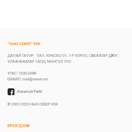
“НЬЮ СЕВЕР” ХХК
ДАЛАЙ ТАУЭР- 1001, ЮНЕСКО-31, 1-Р ХОРОО, СҮХБААТАР ДҮҮРЭГ,
УЛААНБААТАР 14230, МОНГОЛ УЛС
УТАС: 7200-3388
ЕМАЙЛ:
mail@sever.mn
/Keramzit Perlit
© 2007-2023 НЬЮ СЕВЕР ХХК
БҮТЭЭГДЭХҮҮН