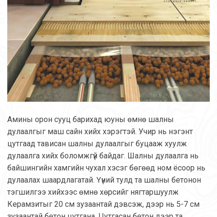
Амины орон сууц барихад юуны өмнө шалны
дулаалгыг маш сайн хийх хэрэгтэй. Учир нь нэгэнт
цутгаад тависан шалны дулаалгыг буцааж хуулж
дулаалга хийх боломжгүй байдаг. Шалны дулаалга нь
байшингийн хамгийн чухал хэсэг бөгөөд ном ёсоор нь
дулаалах шаардлагатай. Үүний тулд та шалны бетонон
тэгшилгээ хийхээс өмнө хөрсийг нягтаршуулж
Керамзитыг 20 см зузаантай дэвсэж, дээр нь 5-7 см
зузаантай бетон цутгана. Цутгасан бетон дээр та