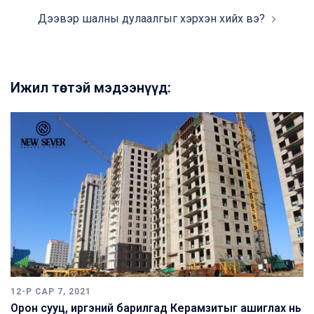
Дээвэр шалны дулаалгыг хэрхэн хийх вэ?
Ижил төстэй мэдээнүүд:
12-Р САР 7, 2021
Орон сууц, иргэний барилгад Керамзитыг ашиглах нь