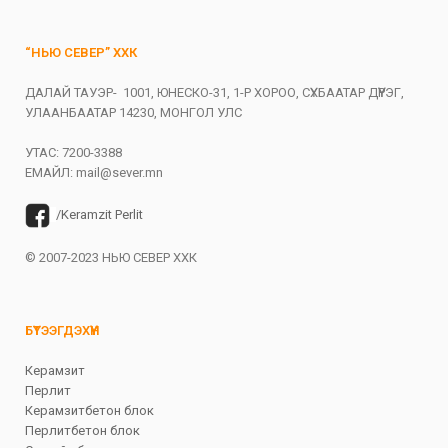
“НЬЮ СЕВЕР” ХХК
ДАЛАЙ ТАУЭР- 1001, ЮНЕСКО-31, 1-Р ХОРОО, СҮХБААТАР ДҮҮРЭГ,
УЛААНБААТАР 14230, МОНГОЛ УЛС
УТАС: 7200-3388
ЕМАЙЛ:
mail@sever.mn
/Keramzit Perlit
© 2007-2023 НЬЮ СЕВЕР ХХК
БҮТЭЭГДЭХҮҮН
Керамзит
Перлит
Керамзитбетон блок
Перлитбетон блок