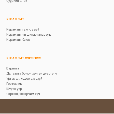
Суурийн блок
КЕРАМЗИТ
Керамзит гэж юу вэ?
Керамзитны шинж чанарууд
Керамзит блок
КЕРАМЗИТ ХЭРЭГЛЭЭ
Барилга
Дулаалга болон хөнгөн дүүргэгч
Ургамал, хөдөө аж ахуй
Геотехник
Шүүлтүүр
Сэргээгдэх эрчим хүч