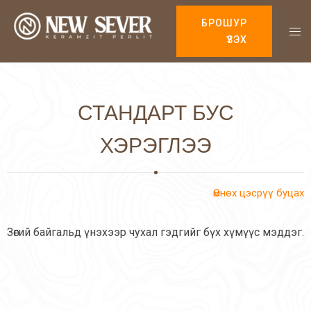
БРОШУР
ҮЗЭХ
СТАНДАРТ БУС
ХЭРЭГЛЭЭ
Өмнөх цэсрүү буцах
Зөгий байгальд үнэхээр чухал гэдгийг бүх хүмүүс мэддэг.