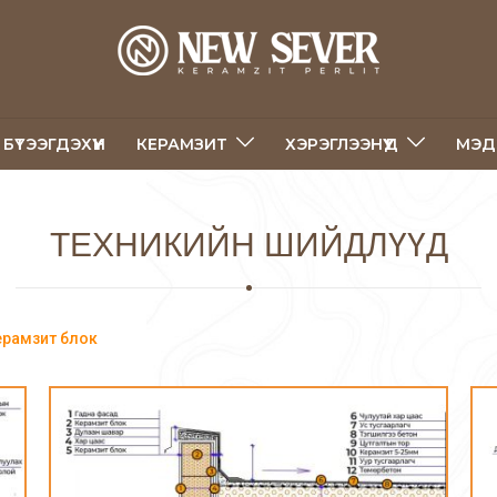
БҮТЭЭГДЭХҮҮН
КЕРАМЗИТ
ХЭРЭГЛЭЭНҮҮД
МЭД
ТЕХНИКИЙН ШИЙДЛҮҮД
ерамзит блок