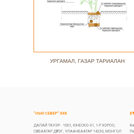
УРГАМАЛ, ГАЗАР ТАРИАЛАН
“НЬЮ СЕВЕР” ХХК
БҮ
ДАЛАЙ ТАУЭР- 1001, ЮНЕСКО-31, 1-Р ХОРОО,
К
СҮХБААТАР ДҮҮРЭГ, УЛААНБААТАР 14230, МОНГОЛ
П