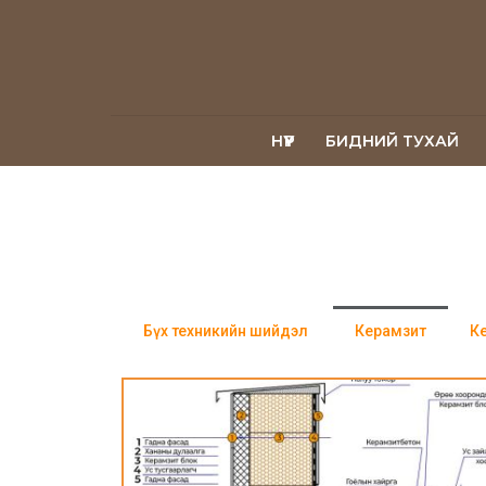
НҮҮР
БИДНИЙ ТУХАЙ
Бүх техникийн шийдэл
Керамзит
К