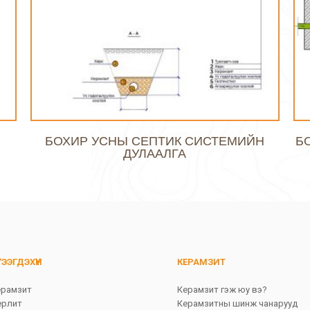
Б
БОХИР УСНЫ СЕПТИК СИСТЕМИЙН
ДУЛААЛГА
ТЭЭГДЭХҮҮН
КЕРАМЗИТ
ерамзит
Керамзит гэж юу вэ?
ерлит
Керамзитны шинж чанарууд