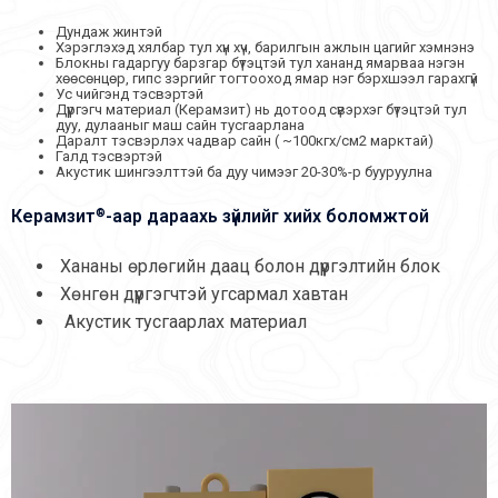
Дундаж жинтэй
Хэрэглэхэд хялбар тул хүн хүч, барилгын ажлын цагийг хэмнэнэ
Блокны гадаргуу барзгар бүтэцтэй тул хананд ямарваа нэгэн
хөөсөнцөр, гипс зэргийг тогтооход ямар нэг бэрхшээл гарахгүй
Ус чийгэнд тэсвэртэй
Дүүргэгч материал (Керамзит) нь дотоод сүвэрхэг бүтэцтэй тул
дуу, дулааныг маш сайн тусгаарлана
Даралт тэсвэрлэх чадвар сайн ( ~100кгх/см2 марктай)
Галд тэсвэртэй
Акустик шингээлттэй ба дуу чимээг 20-30%-р бууруулна
®
Керамзит
-аар дараахь зүйлийг хийх боломжтой
Хананы өрлөгийн даац болон дүүргэлтийн блок
Хөнгөн дүүргэгчтэй угсармал хавтан
Акустик тусгаарлах материал