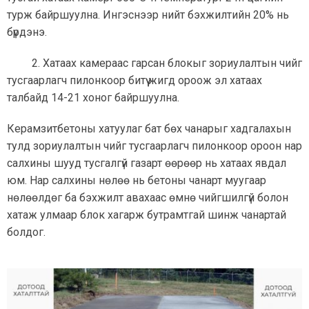
турж байршуулна. Ингэснээр нийт бэхжилтийн 20% нь
бүрдэнэ.
2. Хатаах камераас гарсан блокыг зориулалтын чийг
тусгаарлагч пилонкоор битүү жигд ороож эл хатаах
талбайд 14-21 хоног байршуулна.
Керамзитбетоны хатуулаг бат бөх чанарыг хадгалахын
тулд зориулалтын чийг тусгаарлагч пилонкоор ороон нар
салхины шууд тусгалгүй газарт өөрөөр нь хатаах явдал
юм. Нар салхины нөлөө нь бетоны чанарт муугаар
нөлөөлдөг ба бэхжилт авахаас өмнө чийгшилгүй болон
хатаж улмаар блок хагарж бутрамтгай шинж чанартай
болдог.