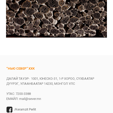
“НЬЮ СЕВЕР” ХХК
ДАЛАЙ ТАУЭР- 1001, ЮНЕСКО-31, 1-Р ХОРОО, СҮХБААТАР
ДҮҮРЭГ, УЛААНБААТАР 14230, МОНГОЛ УЛС
УТАС: 7200-3388
ЕМАЙЛ:
mail@sever.mn
/Keramzit Perlit