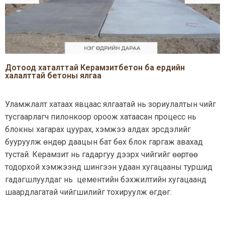
Дотоод хаталттай Керамзитбетон ба ердийн
халалттай бетоны ялгаа
Уламжлалт хатаах явцаас ялгаатай нь зориулалтын чийг
тусгаарлагч пилонкоор ороож хатаасан процесс нь
блокны хагарах цуурах, хэмжээ алдах эрсдэлийг
бууруулж өндөр даацын бат бөх блок гаргаж авахад
тустай. Керамзит нь гадаргуу дээрх чийгийг өөртөө
тодорхой хэмжээнд шингээн удаан хугацааны туршид
гадагшлуулдаг нь цементийн бэхжилтийн хугацаанд
шаардлагатай чийгшилийг тохируулж өгдөг.