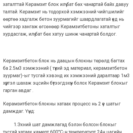
хаталттай Керамзит блок илүү бат бөх чанартай байх давуу
талтай. Керамзит нь тодорхой хэмжээний чийгшилийг
өөртөө хадгалж бетон зуурмагийг шаардлагатай үед нь
чийгээр хангаж өгсөнөөр Керамзитбетоны хаталтыг
хурдасгаж, илүү бат бөх хатуу шинж чанартай болдог.
Керамзитбетон блок нь даацын блокны төрөлд багтах
ба 2.5м3 хэмжээний ( түүхий эд материал, керамзитбетон
зуурмаг)-ыг тусгай хэвэнд их хэмжээний даралтаар 1м3
хүртэл шахаж эцсийн бүтээгдэхүүн болох Керамзит блокыг
гарган авдаг .
Керамзитбетон блокны хатаах процесс нь 2 үе шатыг
дамждаг. Үүнд:
1.Эхний шат дамжлагад бэлэн болсон блокыг
тусгай хатаах камерт 600°C-н температурт 24н цагийн