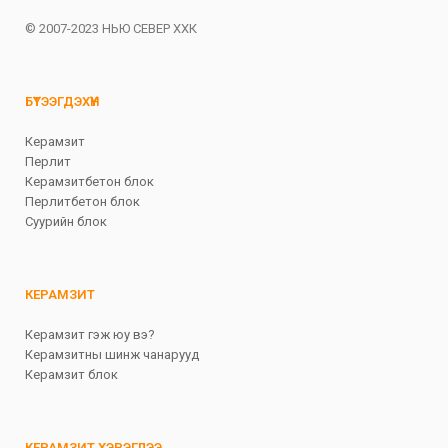
© 2007-2023 НЬЮ СЕВЕР ХХК
БҮТЭЭГДЭХҮҮН
Керамзит
Перлит
Керамзитбетон блок
Перлитбетон блок
Суурийн блок
КЕРАМЗИТ
Керамзит гэж юу вэ?
Керамзитны шинж чанарууд
Керамзит блок
КЕРАМЗИТ ХЭРЭГЛЭЭ