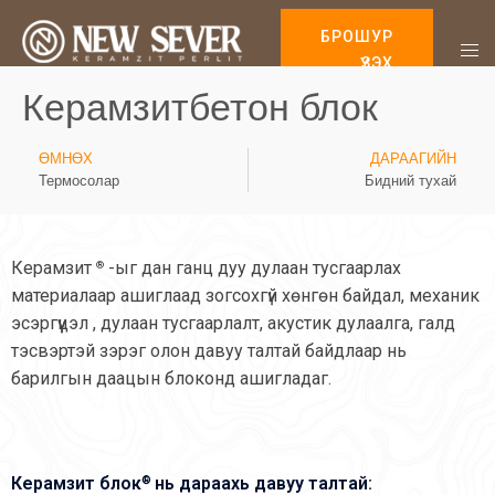
БРОШУР
ҮЗЭХ
Керамзитбетон блок
ӨМНӨХ
ДАРААГИЙН
Термосолар
Бидний тухай
Керамзит
-ыг дан ганц дуу дулаан тусгаарлах
®
материалаар ашиглаад зогсохгүй хөнгөн байдал, механик
эсэргүүцэл , дулаан тусгаарлалт, акустик дулаалга, галд
тэсвэртэй зэрэг олон давуу талтай байдлаар нь
барилгын даацын блоконд ашигладаг.
®
Керамзит блок
нь дараахь давуу талтай: