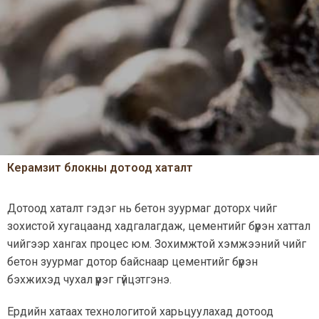
Керамзит блокны дотоод хаталт
Дотоод хаталт гэдэг нь бетон зуурмаг доторх чийг
зохистой хугацаанд хадгалагдаж, цементийг бүрэн хаттал
чийгээр хангах процес юм. Зохимжтой хэмжээний чийг
бетон зуурмаг дотор байснаар цементийг бүрэн
бэхжихэд чухал үүрэг гүйцэтгэнэ.
Ердийн хатаах технологитой харьцуулахад дотоод